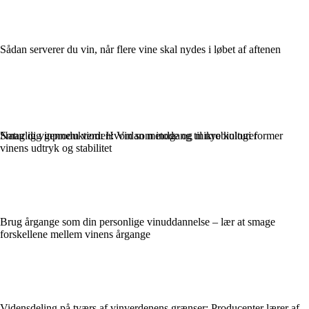
Sådan serverer du vin, når flere vine skal nydes i løbet af aftenen
Naturlig vinproduktion: Hvordan metode og mikrobiologi former
Smag dig gennem verden: Vin som indgang til nye kulturer
vinens udtryk og stabilitet
Brug årgange som din personlige vinuddannelse – lær at smage
forskellene mellem vinens årgange
Vidensdeling på tværs af vinverdenens grænser: Producenter lærer af