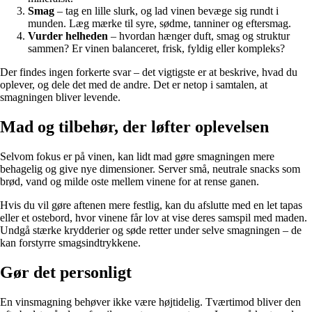
Smag
– tag en lille slurk, og lad vinen bevæge sig rundt i
munden. Læg mærke til syre, sødme, tanniner og eftersmag.
Vurder helheden
– hvordan hænger duft, smag og struktur
sammen? Er vinen balanceret, frisk, fyldig eller kompleks?
Der findes ingen forkerte svar – det vigtigste er at beskrive, hvad du
oplever, og dele det med de andre. Det er netop i samtalen, at
smagningen bliver levende.
Mad og tilbehør, der løfter oplevelsen
Selvom fokus er på vinen, kan lidt mad gøre smagningen mere
behagelig og give nye dimensioner. Server små, neutrale snacks som
brød, vand og milde oste mellem vinene for at rense ganen.
Hvis du vil gøre aftenen mere festlig, kan du afslutte med en let tapas
eller et ostebord, hvor vinene får lov at vise deres samspil med maden.
Undgå stærke krydderier og søde retter under selve smagningen – de
kan forstyrre smagsindtrykkene.
Gør det personligt
En vinsmagning behøver ikke være højtidelig. Tværtimod bliver den