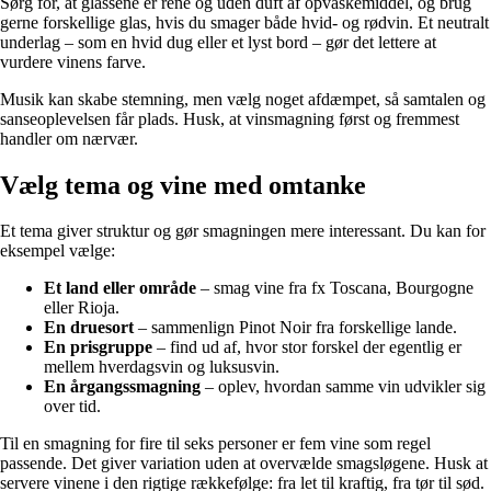
Sørg for, at glassene er rene og uden duft af opvaskemiddel, og brug
gerne forskellige glas, hvis du smager både hvid- og rødvin. Et neutralt
underlag – som en hvid dug eller et lyst bord – gør det lettere at
vurdere vinens farve.
Musik kan skabe stemning, men vælg noget afdæmpet, så samtalen og
sanseoplevelsen får plads. Husk, at vinsmagning først og fremmest
handler om nærvær.
Vælg tema og vine med omtanke
Et tema giver struktur og gør smagningen mere interessant. Du kan for
eksempel vælge:
Et land eller område
– smag vine fra fx Toscana, Bourgogne
eller Rioja.
En druesort
– sammenlign Pinot Noir fra forskellige lande.
En prisgruppe
– find ud af, hvor stor forskel der egentlig er
mellem hverdagsvin og luksusvin.
En årgangssmagning
– oplev, hvordan samme vin udvikler sig
over tid.
Til en smagning for fire til seks personer er fem vine som regel
passende. Det giver variation uden at overvælde smagsløgene. Husk at
servere vinene i den rigtige rækkefølge: fra let til kraftig, fra tør til sød.