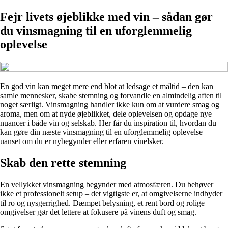
Fejr livets øjeblikke med vin – sådan gør
du vinsmagning til en uforglemmelig
oplevelse
En god vin kan meget mere end blot at ledsage et måltid – den kan
samle mennesker, skabe stemning og forvandle en almindelig aften til
noget særligt. Vinsmagning handler ikke kun om at vurdere smag og
aroma, men om at nyde øjeblikket, dele oplevelsen og opdage nye
nuancer i både vin og selskab. Her får du inspiration til, hvordan du
kan gøre din næste vinsmagning til en uforglemmelig oplevelse –
uanset om du er nybegynder eller erfaren vinelsker.
Skab den rette stemning
En vellykket vinsmagning begynder med atmosfæren. Du behøver
ikke et professionelt setup – det vigtigste er, at omgivelserne indbyder
til ro og nysgerrighed. Dæmpet belysning, et rent bord og rolige
omgivelser gør det lettere at fokusere på vinens duft og smag.