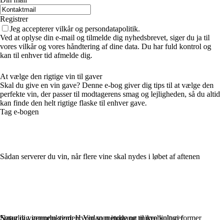
Registrer
Jeg accepterer vilkår og persondatapolitik.
Ved at oplyse din e-mail og tilmelde dig nyhedsbrevet, siger du ja til
vores vilkår og vores håndtering af dine data. Du har fuld kontrol og
kan til enhver tid afmelde dig.
At vælge den rigtige vin til gaver
Skal du give en vin gave? Denne e-bog giver dig tips til at vælge den
perfekte vin, der passer til modtagerens smag og lejligheden, så du altid
kan finde den helt rigtige flaske til enhver gave.
Tag e-bogen
Sådan serverer du vin, når flere vine skal nydes i løbet af aftenen
Naturlig vinproduktion: Hvordan metode og mikrobiologi former
Smag dig gennem verden: Vin som indgang til nye kulturer