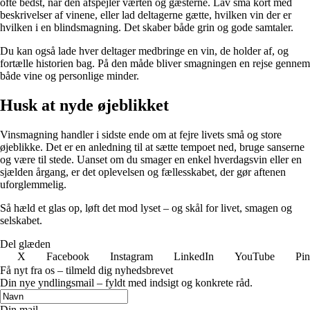
ofte bedst, når den afspejler værten og gæsterne. Lav små kort med
beskrivelser af vinene, eller lad deltagerne gætte, hvilken vin der er
hvilken i en blindsmagning. Det skaber både grin og gode samtaler.
Du kan også lade hver deltager medbringe en vin, de holder af, og
fortælle historien bag. På den måde bliver smagningen en rejse gennem
både vine og personlige minder.
Husk at nyde øjeblikket
Vinsmagning handler i sidste ende om at fejre livets små og store
øjeblikke. Det er en anledning til at sætte tempoet ned, bruge sanserne
og være til stede. Uanset om du smager en enkel hverdagsvin eller en
sjælden årgang, er det oplevelsen og fællesskabet, der gør aftenen
uforglemmelig.
Så hæld et glas op, løft det mod lyset – og skål for livet, smagen og
selskabet.
Del glæden
X
Facebook
Instagram
LinkedIn
YouTube
Pin
Få nyt fra os – tilmeld dig nyhedsbrevet
Din nye yndlingsmail – fyldt med indsigt og konkrete råd.
Din mail