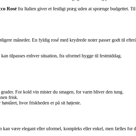
cco Rosé
fra Italien giver et festligt præg uden at sprænge budgettet. T
gere måneder. En fyldig rosé med krydrede noter passer godt til efterår
g kan tilpasses enhver situation, fra uformel hygge til festmiddag.
 grader. For kold vin mister du smagen, for varm bliver den tung.
nen frisk.
 høståret, hvor friskheden er på sit højeste.
kan være elegant eller uformel, kompleks eller enkel, men fælles for dem