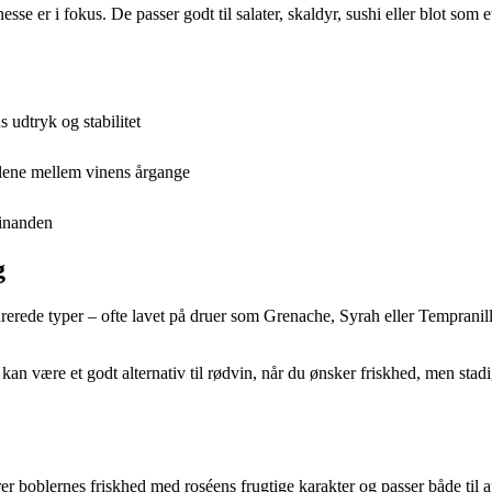
esse er i fokus. De passer godt til salater, skaldyr, sushi eller blot som 
udtryk og stabilitet
llene mellem vinens årgange
hinanden
g
de typer – ofte lavet på druer som Grenache, Syrah eller Tempranillo – 
kan være et godt alternativ til rødvin, når du ønsker friskhed, men stad
r boblernes friskhed med roséens frugtige karakter og passer både til ap