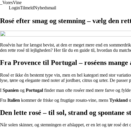
_
VoresVine
Login
Tilmeld
Nyhedsmail
Rosé efter smag og stemning – vælg den rette
Rosévin har for længst bevist, at den er meget mere end en sommerdrik 
den rette rosé til lejligheden? Her får du en guide til, hvordan du matc
Fra Provence til Portugal – roséens mange 
Rosé er ikke én bestemt type vin, men en hel kategori med stor variati
lyse, tørre og elegante med noter af jordbær, citrus og urter. De passer per
I
Spanien
og
Portugal
finder man ofte roséer med mere farve og fylde
Fra
Italien
kommer de friske og frugtige rosato-vine, mens
Tyskland
Den lette rosé – til sol, strand og spontane 
Når solen skinner, og stemningen er afslappet, er en let og tør rosé det