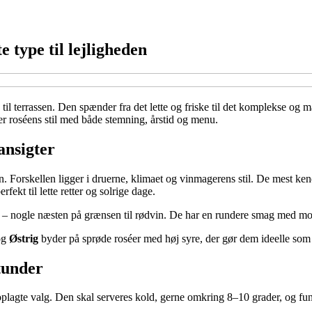
 type til lejligheden
til terrassen. Den spænder fra det lette og friske til det komplekse o
her roséens stil med både stemning, årstid og menu.
ansigter
on. Forskellen ligger i druerne, klimaet og vinmagerens stil. De mest k
fekt til lette retter og solrige dage.
 – nogle næsten på grænsen til rødvin. De har en rundere smag med mo
og
Østrig
byder på sprøde roséer med høj syre, der gør dem ideelle som a
stunder
 oplagte valg. Den skal serveres kold, gerne omkring 8–10 grader, og fun