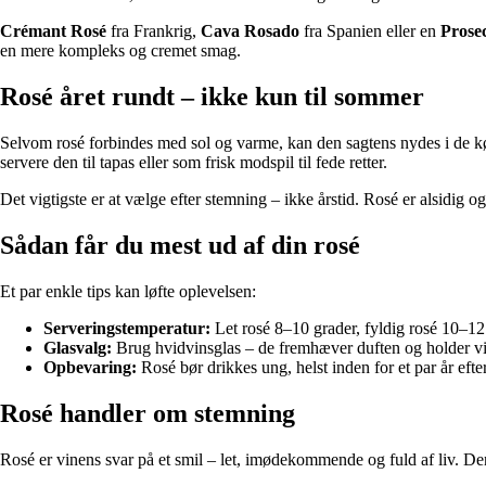
Crémant Rosé
fra Frankrig,
Cava Rosado
fra Spanien eller en
Prose
en mere kompleks og cremet smag.
Rosé året rundt – ikke kun til sommer
Selvom rosé forbindes med sol og varme, kan den sagtens nydes i de køli
servere den til tapas eller som frisk modspil til fede retter.
Det vigtigste er at vælge efter stemning – ikke årstid. Rosé er alsidig o
Sådan får du mest ud af din rosé
Et par enkle tips kan løfte oplevelsen:
Serveringstemperatur:
Let rosé 8–10 grader, fyldig rosé 10–12
Glasvalg:
Brug hvidvinsglas – de fremhæver duften og holder vi
Opbevaring:
Rosé bør drikkes ung, helst inden for et par år efter
Rosé handler om stemning
Rosé er vinens svar på et smil – let, imødekommende og fuld af liv. Den 