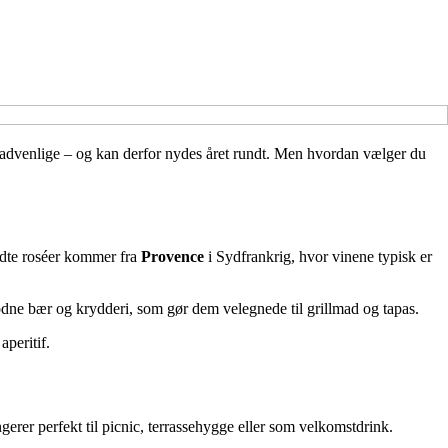
g madvenlige – og kan derfor nydes året rundt. Men hvordan vælger du
endte roséer kommer fra
Provence
i Sydfrankrig, hvor vinene typisk er
dne bær og krydderi, som gør dem velegnede til grillmad og tapas.
peritif.
gerer perfekt til picnic, terrassehygge eller som velkomstdrink.