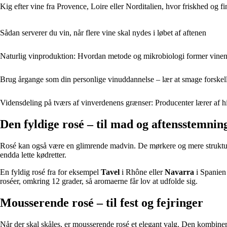
Kig efter vine fra Provence, Loire eller Norditalien, hvor friskhed og fin
Sådan serverer du vin, når flere vine skal nydes i løbet af aftenen
Naturlig vinproduktion: Hvordan metode og mikrobiologi former vinens 
Brug årgange som din personlige vinuddannelse – lær at smage forske
Vidensdeling på tværs af vinverdenens grænser: Producenter lærer af 
Den fyldige rosé – til mad og aftensstemnin
Rosé kan også være en glimrende madvin. De mørkere og mere strukturere
endda lette kødretter.
En fyldig rosé fra for eksempel
Tavel
i Rhône eller
Navarra
i Spanien 
roséer, omkring 12 grader, så aromaerne får lov at udfolde sig.
Mousserende rosé – til fest og fejringer
Når der skal skåles, er mousserende rosé et elegant valg. Den kombinere