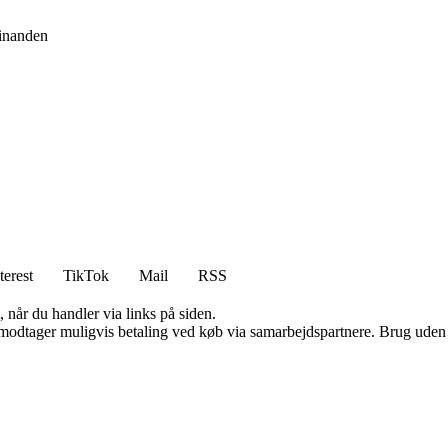
hinanden
terest
TikTok
Mail
RSS
 når du handler via links på siden.
tager muligvis betaling ved køb via samarbejdspartnere. Brug uden till