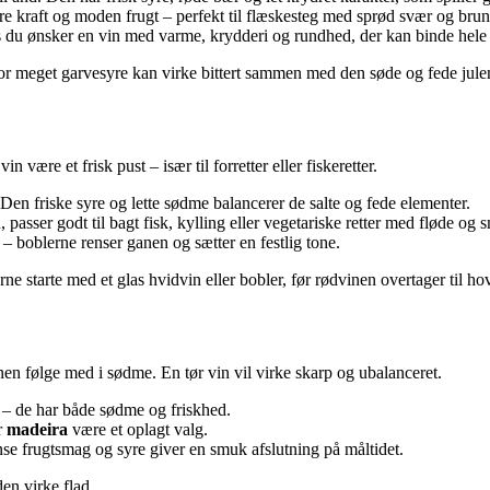
re kraft og moden frugt – perfekt til flæskesteg med sprød svær og brun
is du ønsker en vin med varme, krydderi og rundhed, der kan binde hel
or meget garvesyre kan virke bittert sammen med den søde og fede jul
ære et frisk pust – især til forretter eller fiskeretter.
r. Den friske syre og lette sødme balancerer de salte og fede elementer.
passer godt til bagt fisk, kylling eller vegetariske retter med fløde og 
 – boblerne renser ganen og sætter en festlig tone.
ne starte med et glas hvidvin eller bobler, før rødvinen overtager til ho
nen følge med i sødme. En tør vin vil virke skarp og ubalanceret.
e – de har både sødme og friskhed.
r
madeira
være et oplagt valg.
se frugtsmag og syre giver en smuk afslutning på måltidet.
den virke flad.