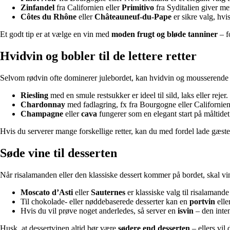
Zinfandel
fra Californien eller
Primitivo
fra Syditalien giver me
Côtes du Rhône
eller
Châteauneuf-du-Pape
er sikre valg, hv
Et godt tip er at vælge en vin med
moden frugt og bløde tanniner
– f
Hvidvin og bobler til de lettere retter
Selvom rødvin ofte dominerer julebordet, kan hvidvin og mousserende vin v
Riesling
med en smule restsukker er ideel til sild, laks eller reje
Chardonnay
med fadlagring, fx fra Bourgogne eller Californien, 
Champagne
eller
cava
fungerer som en elegant start på måltidet
Hvis du serverer mange forskellige retter, kan du med fordel lade gæster
Søde vine til desserten
Når risalamanden eller den klassiske dessert kommer på bordet, skal vi
Moscato d’Asti
eller
Sauternes
er klassiske valg til risalamand
Til chokolade- eller nøddebaserede desserter kan en
portvin
elle
Hvis du vil prøve noget anderledes, så server en
isvin
– den inten
Husk, at dessertvinen altid bør være
sødere end desserten
– ellers vil 