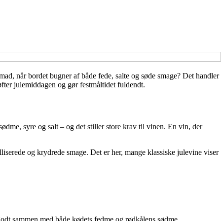
g mad, når bordet bugner af både fede, salte og søde smage? Det handler
fter julemiddagen og gør festmåltidet fuldendt.
dme, syre og salt – og det stiller store krav til vinen. En vin, der
lliserede og krydrede smage. Det er her, mange klassiske julevine viser
ler godt sammen med både kødets fedme og rødkålens sødme.