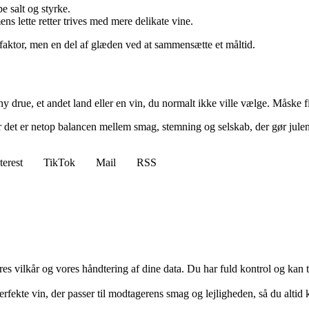
e salt og styrke.
s lette retter trives med mere delikate vine.
sfaktor, men en del af glæden ved at sammensætte et måltid.
 ny drue, et andet land eller en vin, du normalt ikke ville vælge. Måske fi
or det er netop balancen mellem smag, stemning og selskab, der gør jul
terest
TikTok
Mail
RSS
res vilkår og vores håndtering af dine data. Du har fuld kontrol og kan t
fekte vin, der passer til modtagerens smag og lejligheden, så du altid ka