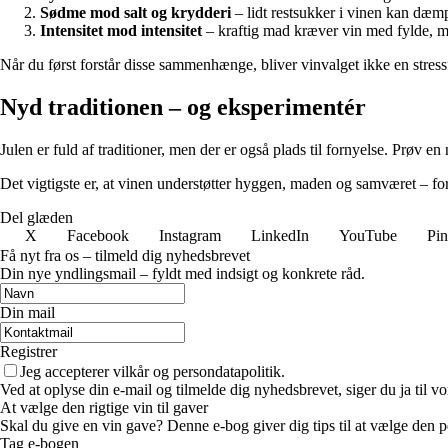
Sødme mod salt og krydderi
– lidt restsukker i vinen kan dæmp
Intensitet mod intensitet
– kraftig mad kræver vin med fylde, men
Når du først forstår disse sammenhænge, bliver vinvalget ikke en stres
Nyd traditionen – og eksperimentér
Julen er fuld af traditioner, men der er også plads til fornyelse. Prøv en
Det vigtigste er, at vinen understøtter hyggen, maden og samværet – f
Del glæden
X
Facebook
Instagram
LinkedIn
YouTube
Pin
Få nyt fra os – tilmeld dig nyhedsbrevet
Din nye yndlingsmail – fyldt med indsigt og konkrete råd.
Din mail
Registrer
Jeg accepterer vilkår og persondatapolitik.
Ved at oplyse din e-mail og tilmelde dig nyhedsbrevet, siger du ja til vo
At vælge den rigtige vin til gaver
Skal du give en vin gave? Denne e-bog giver dig tips til at vælge den per
Tag e-bogen