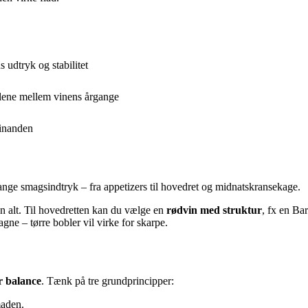
udtryk og stabilitet
llene mellem vinens årgange
hinanden
mange smagsindtryk – fra appetizers til hovedret og midnatskransekage.
en alt. Til hovedretten kan du vælge en
rødvin med struktur
, fx en Ba
ne – tørre bobler vil virke for skarpe.
r balance
. Tænk på tre grundprincipper:
maden.