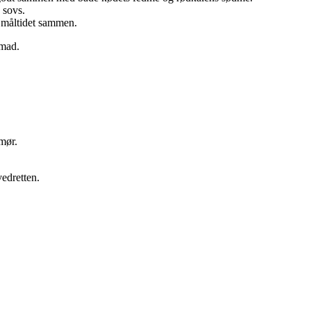
 sovs.
e måltidet sammen.
emad.
smør.
vedretten.