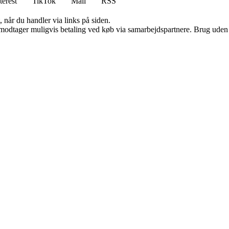
terest
TikTok
Mail
RSS
 når du handler via links på siden.
tager muligvis betaling ved køb via samarbejdspartnere. Brug uden till