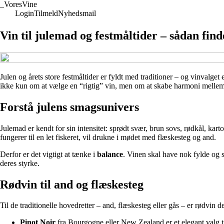
_
VoresVine
Login
Tilmeld
Nyhedsmail
Vin til julemad og festmåltider – sådan find
Julen og årets store festmåltider er fyldt med traditioner – og vinval
ikke kun om at vælge en “rigtig” vin, men om at skabe harmoni mellem gl
Forstå julens smagsunivers
Julemad er kendt for sin intensitet: sprødt svær, brun sovs, rødkål, kart
fungerer til en let fiskeret, vil drukne i mødet med flæskesteg og and.
Derfor er det vigtigt at tænke i
balance
. Vinen skal have nok fylde og s
deres styrke.
Rødvin til and og flæskesteg
Til de traditionelle hovedretter – and, flæskesteg eller gås – er rødvin 
Pinot Noir
fra Bourgogne eller New Zealand er et elegant valg t