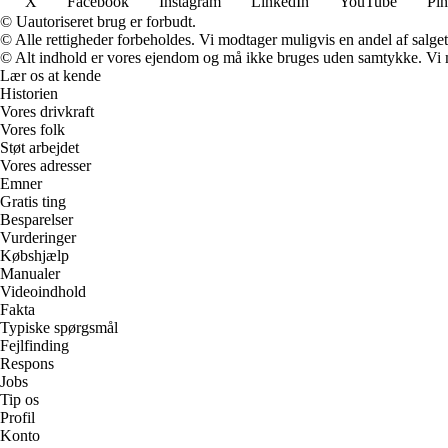
X
Facebook
Instagram
LinkedIn
YouTube
Pin
© Uautoriseret brug er forbudt.
© Alle rettigheder forbeholdes. Vi modtager muligvis en andel af salget,
© Alt indhold er vores ejendom og må ikke bruges uden samtykke. Vi mod
Lær os at kende
Historien
Vores drivkraft
Vores folk
Støt arbejdet
Vores adresser
Emner
Gratis ting
Besparelser
Vurderinger
Købshjælp
Manualer
Videoindhold
Fakta
Typiske spørgsmål
Fejlfinding
Respons
Jobs
Tip os
Profil
Konto