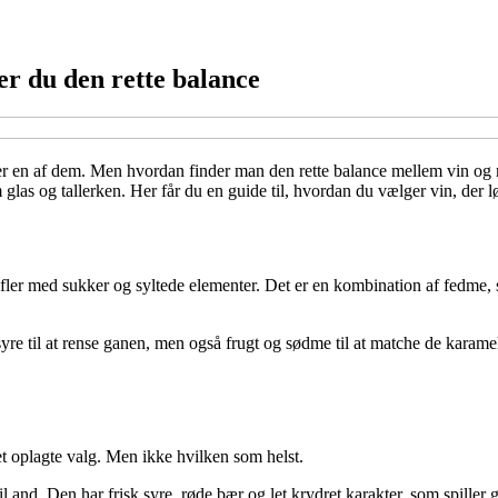
er du den rette balance
get er en af dem. Men hvordan finder man den rette balance mellem vin o
as og tallerken. Her får du en guide til, hvordan du vælger vin, der lø
ofler med sukker og syltede elementer. Det er en kombination af fedme, sø
yre til at rense ganen, men også frugt og sødme til at matche de karame
det oplagte valg. Men ikke hvilken som helst.
il and. Den har frisk syre, røde bær og let krydret karakter, som spil