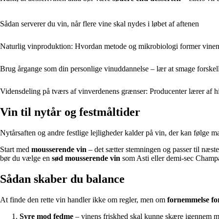
Sådan serverer du vin, når flere vine skal nydes i løbet af aftenen
Naturlig vinproduktion: Hvordan metode og mikrobiologi former vinens 
Brug årgange som din personlige vinuddannelse – lær at smage forske
Vidensdeling på tværs af vinverdenens grænser: Producenter lærer af 
Vin til nytår og festmåltider
Nytårsaften og andre festlige lejligheder kalder på vin, der kan følge 
Start med
mousserende vin
– det sætter stemningen og passer til næst
bør du vælge en
sød mousserende vin
som Asti eller demi-sec Champag
Sådan skaber du balance
At finde den rette vin handler ikke om regler, men om
fornemmelse fo
Syre mod fedme
– vinens friskhed skal kunne skære igennem 