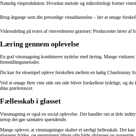
Naturlig vinproduktion: Hvordan metode og mikrobiologi former vinens 
Brug årgange som din personlige vinuddannelse – lær at smage forske
Vidensdeling på tværs af vinverdenens grænser: Producenter lærer af 
Læring gennem oplevelse
En god vinsmagning kombinerer nydelse med læring. Mange vinbarer, fo
fremstillingsmetoder.
Du kan for eksempel opleve forskellen mellem en kølig Chardonnay fra
Ved at smage flere vine side om side bliver forskellene tydelige, og du f
dine præferencer.
Fællesskab i glasset
Vinsmagning er også en social oplevelse. Det handler om at dele indtry
netop det gør samtalen spændende.
Mange oplever, at vinsmagninger skaber et særligt fællesskab. Det kan
glassene fyldes, og stemningen bliver ofte både afslappet og nysgerrig.