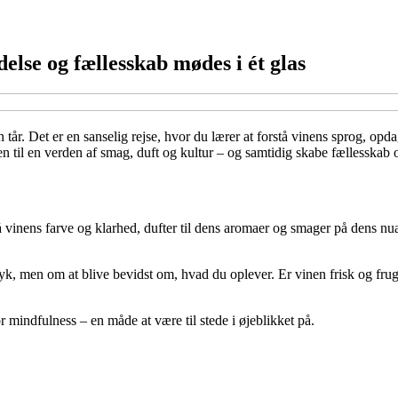
else og fællesskab mødes i ét glas
 tår. Det er en sanselig rejse, hvor du lærer at forstå vinens sprog, o
n til en verden af smag, duft og kultur – og samtidig skabe fællesskab
å vinens farve og klarhed, dufter til dens aromaer og smager på dens nua
ryk, men om at blive bevidst om, hvad du oplever. Er vinen frisk og fr
mindfulness – en måde at være til stede i øjeblikket på.