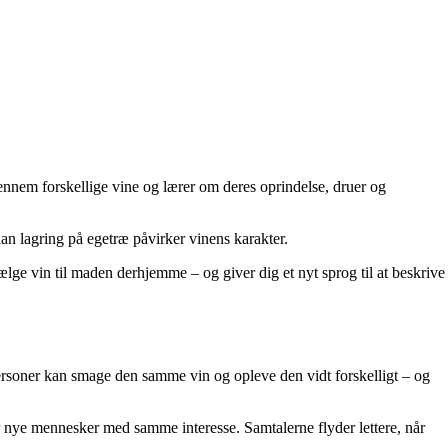
nnem forskellige vine og lærer om deres oprindelse, druer og
n lagring på egetræ påvirker vinens karakter.
 vælge vin til maden derhjemme – og giver dig et nyt sprog til at beskrive
personer kan smage den samme vin og opleve den vidt forskelligt – og
r nye mennesker med samme interesse. Samtalerne flyder lettere, når