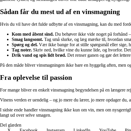
Sådan får du mest ud af en vinsmagning
Hvis du vil have det fulde udbytte af en vinsmagning, kan du med fordel
Kom med åbent sind.
Du behøver ikke vide noget på forhånd – n
Smag langsomt.
Tag små slurke, og læg mærke til, hvordan sma
Spørg og del.
Vær ikke bange for at stille spørgsmål eller sige, 
Tag noter.
Skriv ned, hvilke vine du kunne lide, og hvorfor. Det 
Drik vand og spis lidt brød.
Det renser ganen og gør det lettere
På den måde bliver vinsmagningen ikke bare en hyggelig aften, men ogs
Fra oplevelse til passion
For mange bliver en enkelt vinsmagning begyndelsen på en længere rejse
Vinens verden er uendelig – og jo mere du lærer, jo mere opdager du, at 
I sidste ende handler vinsmagning ikke kun om vin, men om nysgerrigh
langt ud over selve smagen.
Del glæden
X
Facebook
Instagram
LinkedIn
YouTube
Pin