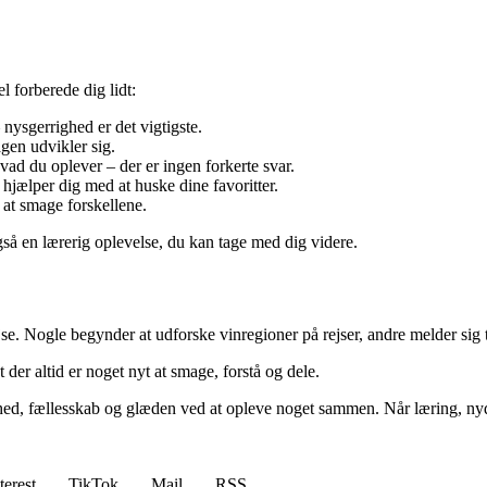
 forberede dig lidt:
ysgerrighed er det vigtigste.
gen udvikler sig.
hvad du oplever – der er ingen forkerte svar.
hjælper dig med at huske dine favoritter.
 at smage forskellene.
å en lærerig oplevelse, du kan tage med dig videre.
. Nogle begynder at udforske vinregioner på rejser, andre melder sig ti
der altid er noget nyt at smage, forstå og dele.
ed, fællesskab og glæden ved at opleve noget sammen. Når læring, nyde
terest
TikTok
Mail
RSS