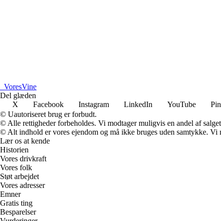
_
VoresVine
Del glæden
X
Facebook
Instagram
LinkedIn
YouTube
Pin
© Uautoriseret brug er forbudt.
© Alle rettigheder forbeholdes. Vi modtager muligvis en andel af salget,
© Alt indhold er vores ejendom og må ikke bruges uden samtykke. Vi mod
Lær os at kende
Historien
Vores drivkraft
Vores folk
Støt arbejdet
Vores adresser
Emner
Gratis ting
Besparelser
Vurderinger