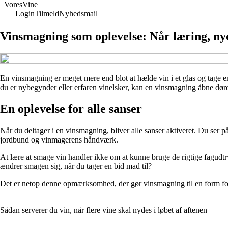
_
VoresVine
Login
Tilmeld
Nyhedsmail
Vinsmagning som oplevelse: Når læring, nyd
En vinsmagning er meget mere end blot at hælde vin i et glas og tage en
du er nybegynder eller erfaren vinelsker, kan en vinsmagning åbne døre
En oplevelse for alle sanser
Når du deltager i en vinsmagning, bliver alle sanser aktiveret. Du ser p
jordbund og vinmagerens håndværk.
At lære at smage vin handler ikke om at kunne bruge de rigtige fagudt
ændrer smagen sig, når du tager en bid mad til?
Det er netop denne opmærksomhed, der gør vinsmagning til en form for 
Sådan serverer du vin, når flere vine skal nydes i løbet af aftenen