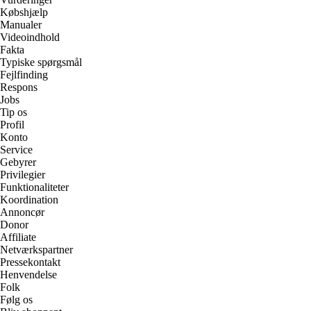
Købshjælp
Manualer
Videoindhold
Fakta
Typiske spørgsmål
Fejlfinding
Respons
Jobs
Tip os
Profil
Konto
Service
Gebyrer
Privilegier
Funktionaliteter
Koordination
Annoncør
Donor
Affiliate
Netværkspartner
Pressekontakt
Henvendelse
Folk
Følg os